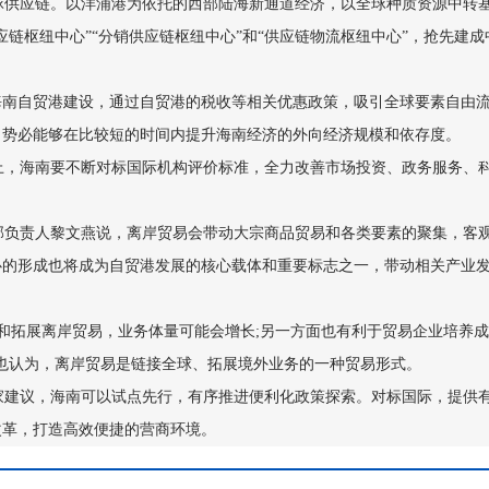
供应链。以洋浦港为依托的西部陆海新通道经济，以全球种质资源中转基
应链枢纽中心”“分销供应链枢纽中心”和“供应链物流枢纽中心”，抢先建
海南自贸港建设，通过自贸港的税收等相关优惠政策，吸引全球要素自由
，势必能够在比较短的时间内提升海南经济的外向经济规模和依存度。
，海南要不断对标国际机构评价标准，全力改善市场投资、政务服务、科
负责人黎文燕说，离岸贸易会带动大宗商品贸易和各类要素的聚集，客观
心的形成也将成为自贸港发展的核心载体和重要标志之一，带动相关产业
和拓展离岸贸易，业务体量可能会增长;另一方面也有利于贸易企业培养
也认为，离岸贸易是链接全球、拓展境外业务的一种贸易形式。
建议，海南可以试点先行，有序推进便利化政策探索。对标国际，提供有
改革，打造高效便捷的营商环境。