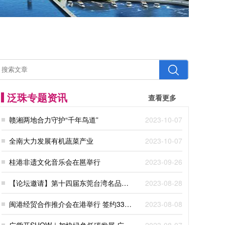
泛珠专题资讯
查看更多
赣湘两地合力守护“千年鸟道”
2023-10-07
全南大力发展有机蔬菜产业
2023-10-07
桂港非遗文化音乐会在邕举行
2023-09-26
【论坛邀请】第十四届东莞台湾名品博
2023-08-28
览会-AI赋能·粤港澳大湾区产业高质量发
闽港经贸合作推介会在港举行 签约33个
2023-08-08
展论坛邀您参与！
项目