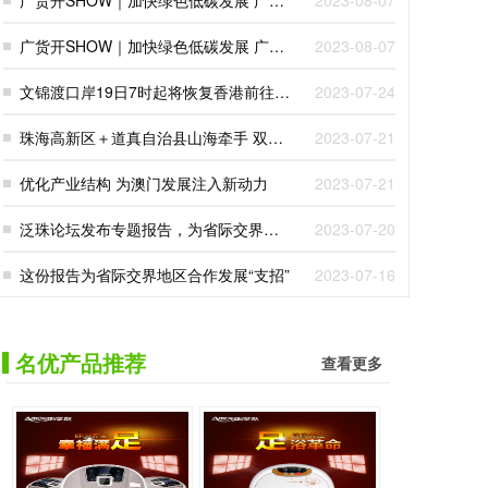
广货开SHOW｜加快绿色低碳发展 广东
2023-08-07
企业点“绿”成金
广货开SHOW｜加快绿色低碳发展 广东
2023-08-07
企业点“绿”成金
文锦渡口岸19日7时起将恢复香港前往深
2023-07-24
圳跨境客车服务
珠海高新区＋道真自治县山海牵手 双向
2023-07-21
奔“富”
优化产业结构 为澳门发展注入新动力
2023-07-21
泛珠论坛发布专题报告，为省际交界地
2023-07-20
区相向发展提供路径建议
这份报告为省际交界地区合作发展“支招”
2023-07-16
名优产品推荐
查看更多