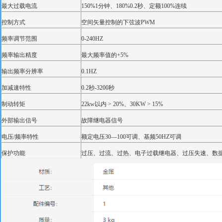
最大过载电流
150%1分钟、180%0.2秒、定额100%连续
控制方式
空间矢量控制的下弦波PWM
频率调节范围
0-240HZ
频率输出精度
最大频率值的+5%
输出频率分辨率
0.1HZ
加减速特性
0.2秒-3200秒
制动转矩
22kw以内 > 20%、30KW > 15%
外部输出信号
故障继电器信号
电压/频率特性
额定电压30—100可调、基频50HZ可调
保护功能
过压、过流、过热、电子过载继电器、过压失速、数