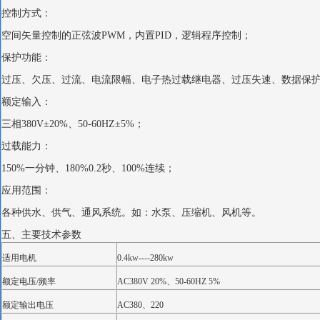
控制方式：
空间矢量控制的正弦波PWM，内置PID，逻辑程序控制；
保护功能：
过压、欠压、过流、电流限幅、电子热过载继电器、过压失速、数据保
额定输入：
三相380V±20%、50-60HZ±5%；
过载能力：
150%一分钟、180%0.2秒、100%连续；
应用范围：
各种供水、供气、通风系统。如：水泵、压缩机、风机等。
五、主要技术参数
适用电机
0.4kw----280kw
额定电压/频率
AC380V 20%、50-60HZ 5%
额定输出电压
AC380、220